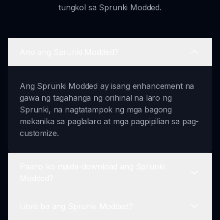
tungkol sa Sprunki Modded.
Ano ang Sprunki Modded?
Ang Sprunki Modded ay isang enhancement na
gawa ng tagahanga ng orihinal na laro ng
Sprunki, na nagtatampok ng mga bagong
mekanika sa paglalaro at mga pagpipilian sa pag-
customize.
Paano ko maida-download ang Sprunki
Modded?
Libre ba ang Sprunki Modded?
Maaari mong i-download ang Sprunki Modded