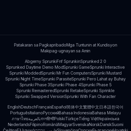
inspirasyon mula sa feedback ng mga manlalaro.
Ang mga tutorial at mga tip sa gameplay ay
makikita sa mga forum ng komunidad at mga
social media platforms na may kaugnayan sa
Sprunki Modded.
Patakaran sa Pagkapribado
Mga Tuntunin at Kundisyon
Makipag-ugnayan sa Amin
Abgerny Sprunki
Fnf Sprunkin
Sprunked 2 0
Sprunked Daytime Demo Mod
Sprunki Game
Sprunki Interactive
Sprunki Modded
Sprunki Mr Fun Computers
Sprunki Mustard
Sprunki Night Time
Sprunki Parasite
Sprunki Pero Lahat ay Buhay
Sprunki Phase 3
Sprunki Phase 4
Sprunki Phase 5
Sprunki Remastered
Sprunki Retake
Sprunki Sprinkle
Sprunki Swapped Version
Sprunki With Fan Character
English
Deutsch
Français
Español
简体中文
繁體中文
日本語
한국어
Português
Italiano
Русский
Bahasa Indonesia
Bahasa Melayu
ภาษาไทย
بالعربية
বাংলা
हिन्दी
Polski
Türkçe
Tiếng Việt
Українська
Nederlands
Filipino
Română
Magyar
Svenska
Norsk
Dansk
Suomi
Čeština
Ελληνικά
עברית
فارسی
Slovenčina
Српски
Български
Hrvatski