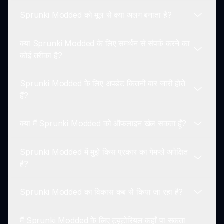
करें।
Sprunki Modded को मूल से क्या अलग बनाता है?
बिल्कुल! अपने दोस्तों को Sprunki Modded ऑनलाइन खेलने
के लिए आमंत्रित करके मज़ा साझा करें।
क्या Sprunki Modded के लिए समर्थन से संपर्क करने का
Sprunki Modded उपयोगकर्ता नियंत्रण में सुधार, अद्वितीय
कोई तरीका है?
कस्टमाइजेशन विकल्प, और एक विस्तृत रेंज की विशेषताओं की
पेशकश करके अलग है।
Sprunki Modded के लिए अपडेट कितनी बार जारी होते
हां, समर्थन पूछताछ sprunkisinner.com पर संपर्क पृष्ठ के
हैं?
माध्यम से भेजी जा सकती हैं।
क्या मैं Sprunki Modded को ऑफलाइन खेल सकता हूँ?
अद्यतन आमतौर पर नियमित रूप से जारी किए जाते हैं। नए फीचर्स
के लिए घोषणाओं को सुनने के लिए जुड़े रहें।
Sprunki Modded में मुझे किस प्रकार का गेमप्ले अपेक्षित
नहीं, Sprunki Modded एक ऑनलाइन खेल है। खेलने के लिए
है?
एक स्थिर इंटरनेट कनेक्शन आवश्यक है।
Sprunki Modded का विकास कब से किया जा रहा है?
गतिशील और उपयोगकर्ता-केंद्रित गेमप्ले अपेक्षित है जिसमें ऐसे
नवीनतम फीचर्स शामिल हैं जो समग्र अनुभव को बढ़ाते हैं।
मैं Sprunki Modded के लिए ट्यूटोरियल कहाँ पा सकता