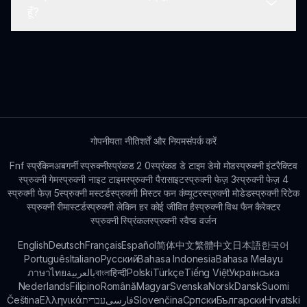
Sprunki Modded कई महीनों से विकास में है, जो खिलाड़ी की
हूँ?
प्रतिक्रिया से प्रेरित है।
Sprunki Modded से संबंधित सामुदायिक फोरम और सोशल
मीडिया प्लेटफार्मों पर ट्यूटोरियल और गेमप्ले टिप्स मिल सकते हैं।
गोपनीयता नीति
शर्तें और नियम
संपर्क करें
Fnf स्प्रंकिन
अबगर्नी स्प्रुक्नी
स्प्रंकड 2 0
स्प्रंकड डे टाइम डेमो मोड
स्प्रुक्नी इंटरैक्टिव
स्प्रुक्नी गेम
स्प्रुक्नी नाइट टाइम
स्प्रुक्नी पैरासाइट
स्प्रुक्नी फेज़ 3
स्प्रुक्नी फेज़ 4
स्प्रुक्नी फेज़ 5
स्प्रुक्नी मस्टर्ड
स्प्रुक्नी मिस्टर फन कंप्यूटर
स्प्रुक्नी मोडेड
स्प्रुक्नी रिटेक
स्प्रुक्नी रीमास्टर्ड
स्प्रुक्नी लेकिन हर कोई जीवित है
स्प्रुक्नी विथ फैन कैरेक्टर
स्प्रुक्नी स्प्रिंकल
स्प्रुक्नी स्वैप्ड वर्जन
English
Deutsch
Français
Español
简体中文
繁體中文
日本語
한국어
Português
Italiano
Русский
Bahasa Indonesia
Bahasa Melayu
ภาษาไทย
بالعربية
বাংলা
हिन्दी
Polski
Türkçe
Tiếng Việt
Українська
Nederlands
Filipino
Română
Magyar
Svenska
Norsk
Dansk
Suomi
Čeština
Ελληνικά
עברית
فارسی
Slovenčina
Српски
Български
Hrvatski