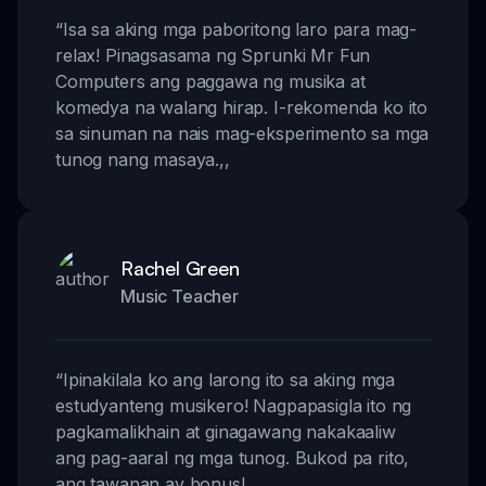
“
Isa sa aking mga paboritong laro para mag-
relax! Pinagsasama ng Sprunki Mr Fun
Computers ang paggawa ng musika at
komedya na walang hirap. I-rekomenda ko ito
sa sinuman na nais mag-eksperimento sa mga
tunog nang masaya.
,,
Rachel Green
Music Teacher
“
Ipinakilala ko ang larong ito sa aking mga
estudyanteng musikero! Nagpapasigla ito ng
pagkamalikhain at ginagawang nakakaaliw
ang pag-aaral ng mga tunog. Bukod pa rito,
ang tawanan ay bonus!
,,