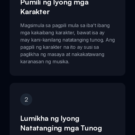
Pumili ng Iyong mga
Karakter
Magsimula sa pagpili mula sa iba't ibang
mga kakaibang karakter, bawat isa ay
may kani-kanilang natatanging tunog. Ang
pagpili ng karakter na ito ay susi sa
paglikha ng masaya at nakakatawang
karanasan ng musika.
2
Lumikha ng Iyong
Natatanging mga Tunog