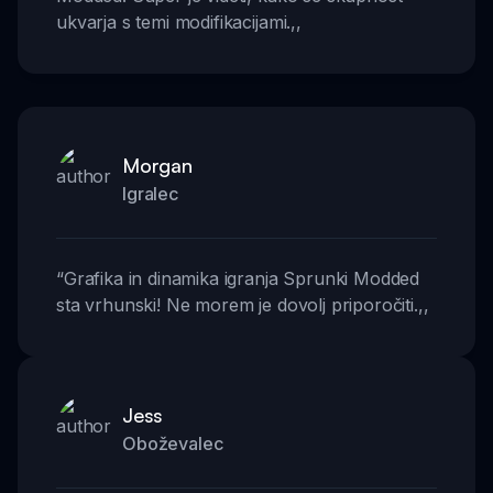
ukvarja s temi modifikacijami.
,,
Morgan
Igralec
“
Grafika in dinamika igranja Sprunki Modded
sta vrhunski! Ne morem je dovolj priporočiti.
,,
Jess
Oboževalec