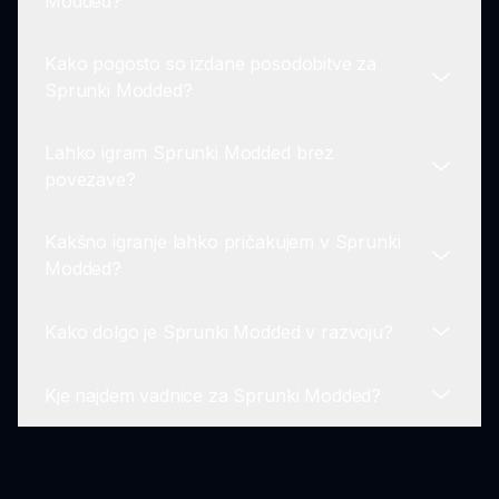
Modded?
izboljšane uporabniške kontrole, edinstvene
možnosti prilagajanja in širši spekter funkcij.
Kako pogosto so izdane posodobitve za
Da, poizvedbe za podporo lahko pošljete preko
Sprunki Modded?
kontaktne strani na sprunkisinner.com.
Lahko igram Sprunki Modded brez
Posodobitve so običajno izpuščene redno.
povezave?
Ostanite na tekočem z novimi funkcijami.
Kakšno igranje lahko pričakujem v Sprunki
Ne, Sprunki Modded je spletna igra. Stabilna
Modded?
internetna povezava je bistvenega pomena za
igranje.
Kako dolgo je Sprunki Modded v razvoju?
Pričakujte dinamično in uporabnikom prijazno
igranje z posodobljenimi funkcijami, ki izboljšujejo
Kje najdem vadnice za Sprunki Modded?
celotno izkušnjo.
Sprunki Modded je v razvoju že več mesecev,
navdihnjeno s povratnimi informacijami igralcev.
Vadnice in nasveti za igranje so na voljo na