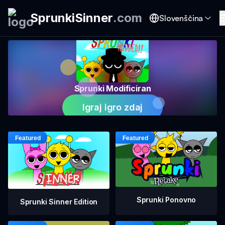
SprunkiSinner
.
com
Slovenščina
Sprunki Modificiran
Igraj igro zdaj
Sprunki Ponovno
Sprunki Sinner Edition