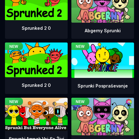
Sprunked 2 0
Abgerny Sprunki
Sprunked 2 0
Sprunki Pospraševanje
Sprunki Ampak Vsi So Živi