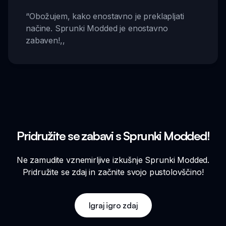
“
Obožujem, kako enostavno je preklapljati
načine. Sprunki Modded je enostavno
zabaven!
,,
Pridružite se zabavi s Sprunki Modded!
Ne zamudite vznemirljive izkušnje Sprunki Modded.
Pridružite se zdaj in začnite svojo pustolovščino!
Igraj igro zdaj