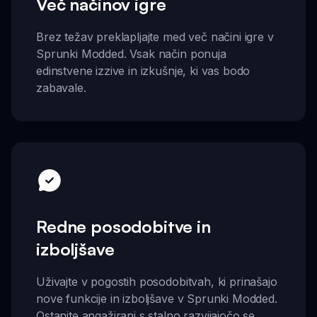
Več načinov igre
Brez težav preklapljajte med več načini igre v
Sprunki Modded. Vsak način ponuja
edinstvene izzive in izkušnje, ki vas bodo
zabavale.
Redne posodobitve in
izboljšave
Uživajte v pogostih posodobitvah, ki prinašajo
nove funkcije in izboljšave v Sprunki Modded.
Ostanite angažirani s stalno razvijajočo se