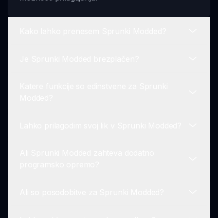
Kako lahko prenesem Sprunki Modded?
Je Sprunki Modded brezplačen?
Sprunki Modded lahko prenesete s spletne strani
sprunkisinner.com, kjer je na voljo najnovejša
Katere funkcije so edinstvene za Sprunki
različica.
Da, Sprunki Modded je brezplačna igra, ki
Modded?
omogoča igralcem uživanje v izboljšanih
funkcijah brez dodatnih stroškov.
Lahko prilagodim svoj lik v Sprunki Modded?
Edinstvene funkcije vključujejo polno
funkcionalnost vseh likov, dinamične prilagoditve
Ali Sprunki Modded zahteva dodatno
igranja in posodobljeno galerijo s podporo GIF.
Seveda! Sprunki Modded ponuja izboljšane
programsko opremo?
možnosti prilagajanja likov za edinstveno igralno
izkušnjo.
Ali so posodobitve za Sprunki Modded?
Ne, za igranje Sprunki Modded ne potrebujete
dodatne programske opreme. Preprosto