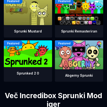
Sprunki Mustard
Sprunki Remasteriran
Sprunked 2 0
Abgerny Sprunki
Več Incredibox Sprunki Mod
iger