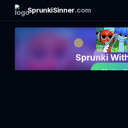
SprunkiSinner
.
com
Sprunki Wit
Maglaro N