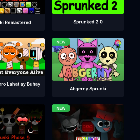
Sprunked 2 0
ki Remastered
ero Lahat ay Buhay
Abgerny Sprunki