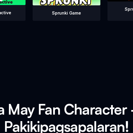
Spr
active
Sprunki Game
a May Fan Character -
Pakikipagsapalaran!