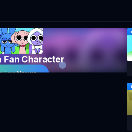
h Fan Character
g Laro Ngayon