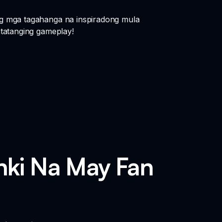
g mga tagahanga na inspiradong mula
atatanging gameplay!
ki Na May Fan