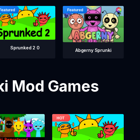
Sprunked 2 0
Abgerny Sprunki
nki Mod Games