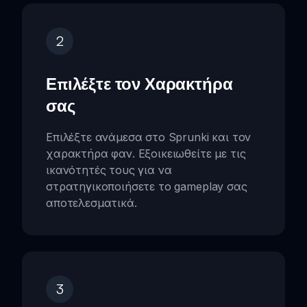
2
Επιλέξτε τον Χαρακτήρα
σας
Επιλέξτε ανάμεσα στο Sprunki και τον
χαρακτήρα φαν. Εξοικειωθείτε με τις
ικανότητές τους για να
στρατηγικοποιήσετε το gameplay σας
αποτελεσματικά.
3