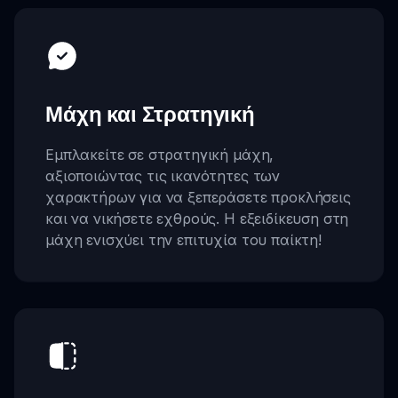
Μάχη και Στρατηγική
Εμπλακείτε σε στρατηγική μάχη,
αξιοποιώντας τις ικανότητες των
χαρακτήρων για να ξεπεράσετε προκλήσεις
και να νικήσετε εχθρούς. Η εξειδίκευση στη
μάχη ενισχύει την επιτυχία του παίκτη!