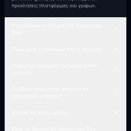
προκλήσεις πλατφόρμας και γρίφων.
Πώς παίζετε το Sprunki Με Χαρακτήρα
Φαν;
Ποιες είναι οι χειρισμοί για το παιχνίδι;
Οι παίκτες ελέγχουν τόσο το Sprunki όσο και
έναν χαρακτήρα φαν χρησιμοποιώντας
Υπάρχουν κρυμμένα αντικείμενα στο
εντολές πληκτρολογίου ή ποντικιού,
Οι κοινές κινήσεις περιλαμβάνουν τη χρήση
παιχνίδι;
πλοηγώντας στα επίπεδα, επιλύοντας γρίφους
των βελών ή των πληκτρολογίων WASD για
και υπερνικώντας εμπόδια.
κίνηση, το πλήκτρο διαστήματος για άλμα και
Τι είδους προκλήσεις μπορούν να
συγκεκριμένα πλήκτρα για επίθεση όταν
Ναι! Οι παίκτες θα πρέπει να εξερευνούν
περιμένουν οι παίκτες;
εμπλέκονται σε μάχη.
προσεκτικά για να ανακαλύψουν κρυμμένες
διαδρομές και χρήσιμα αντικείμενα που
Μπορώ να παίξω μόνος;
μπορούν να βοηθήσουν στην πρόοδό τους
Οι παίκτες θα συναντήσουν τμήματα
μέσα από τα επίπεδα.
πλατφόρμας, πονηρούς γρίφους και σενάρια
Είναι το Sprunki Με Χαρακτήρα Φαν
μάχης. Κάθε επίπεδο προσφέρει μοναδικές