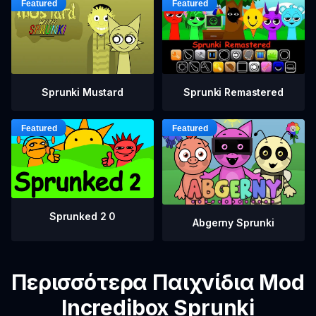
Sprunki Mustard
Sprunki Remastered
Sprunked 2 0
Abgerny Sprunki
Περισσότερα Παιχνίδια Mod
Incredibox Sprunki