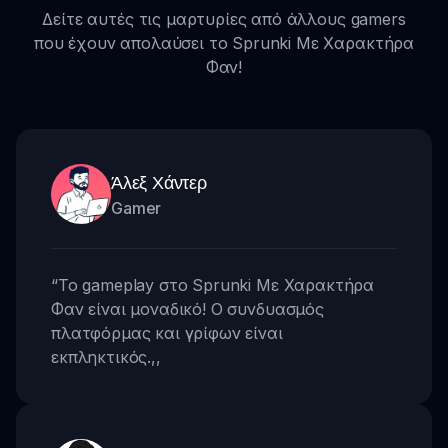
Δείτε αυτές τις μαρτυρίες από άλλους gamers
που έχουν απολαύσει το Sprunki Με Χαρακτήρα
Φαν!
Άλεξ Χάντερ
Gamer
“
Το gameplay στο Sprunki Με Χαρακτήρα
Φαν είναι μοναδικό! Ο συνδυασμός
πλατφόρμας και γρίφων είναι
εκπληκτικός.
,,