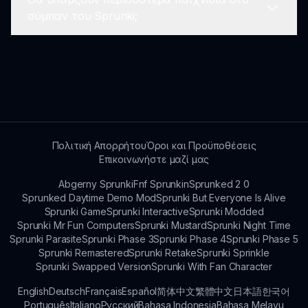
κατακτώντας διαφορετικές ικανότητες
Εάν συναντήσετε σφάλματα, αναφέρετέ τα
σύμπαν του Sprunki;
χαρακτήρων.
μέσω του sprunkisinner.com ώστε οι
προγραμματιστές να μπορέσουν να
αντιμετωπίσουν τα ζητήματα άμεσα.
Οι προγραμματιστές είναι πρόθυμοι να
επεκτείνουν το σύμπαν του Sprunki, και οι
παίκτες μπορούν να περιμένουν περισσότερες
μοναδικές περιπέτειες στο μέλλον!
Πολιτική Απορρήτου
Όροι και Προϋποθέσεις
Επικοινωνήστε μαζί μας
Abgerny Sprunki
Fnf Sprunkin
Sprunked 2 0
Sprunked Daytime Demo Mod
Sprunki But Everyone Is Alive
Sprunki Game
Sprunki Interactive
Sprunki Modded
Sprunki Mr Fun Computers
Sprunki Mustard
Sprunki Night Time
Sprunki Parasite
Sprunki Phase 3
Sprunki Phase 4
Sprunki Phase 5
Sprunki Remastered
Sprunki Retake
Sprunki Sprinkle
Sprunki Swapped Version
Sprunki With Fan Character
English
Deutsch
Français
Español
简体中文
繁體中文
日本語
한국어
Português
Italiano
Русский
Bahasa Indonesia
Bahasa Melayu