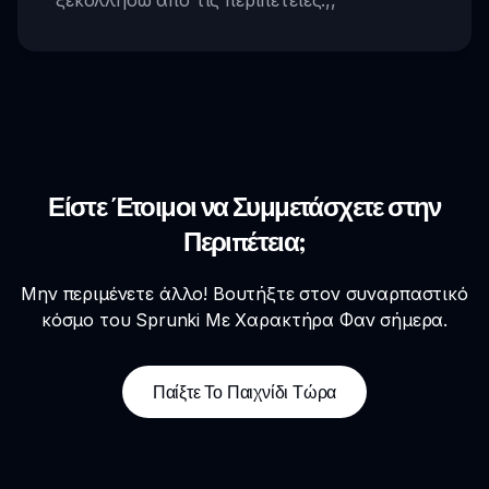
ξεκολλήσω από τις περιπέτειες.
,,
Είστε Έτοιμοι να Συμμετάσχετε στην
Περιπέτεια;
Μην περιμένετε άλλο! Βουτήξτε στον συναρπαστικό
κόσμο του Sprunki Με Χαρακτήρα Φαν σήμερα.
Παίξτε Το Παιχνίδι Τώρα