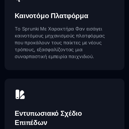
Καινοτόμο Πλατφόρμα
Το Sprunki Με Χαρακτήρα Φαν εισάγει
καινοτόμους μηχανισμούς πλατφόρμας
που προκάλουν τους παίκτες με νέους
τρόπους, εξασφαλίζοντας μια
συναρπαστική εμπειρία παιχνιδιού.
Εντυπωσιακό Σχέδιο
Επιπέδων