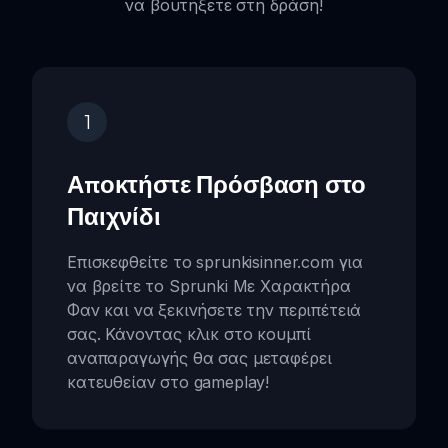
να βουτήξετε στη δράση!
1
Αποκτήστε Πρόσβαση στο
Παιχνίδι
Επισκεφθείτε το sprunkisinner.com για
να βρείτε το Sprunki Με Χαρακτήρα
Φαν και να ξεκινήσετε την περιπέτειά
σας. Κάνοντας κλικ στο κουμπί
αναπαραγωγής θα σας μεταφέρει
κατευθείαν στο gameplay!