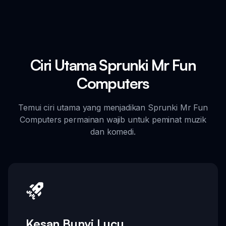
Ciri Utama Sprunki Mr Fun
Computers
Temui ciri utama yang menjadikan Sprunki Mr Fun
Computers permainan wajib untuk peminat muzik
dan komedi.
Kesan Bunyi Lucu