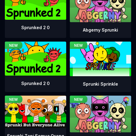
Sprunked 2 0
Abgerny Sprunki
Sprunked 2 0
Sprunki Sprinkle
Sprunki Tapi Semua Orang