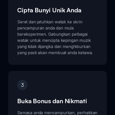
Cipta Bunyi Unik Anda
Seret dan jatuhkan watak ke skrin
pencampuran anda dan mula
bereksperimen. Gabungkan pelbagai
watak untuk mencipta kepingan muzik
yang tidak dijangka dan menghiburkan
yang pasti akan membuat anda ketawa.
3
Buka Bonus dan Nikmati
Semasa anda mencampurkan, perhatikan