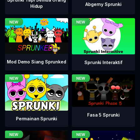
Abgerny Sprunki
Hidup
Mod Demo Siang Sprunked
Sprunki Interaktif
Fasa 5 Sprunki
Permainan Sprunki