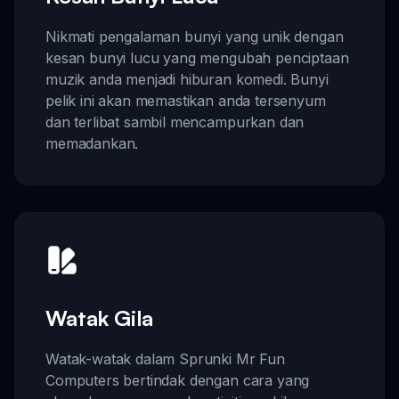
Nikmati pengalaman bunyi yang unik dengan
kesan bunyi lucu yang mengubah penciptaan
muzik anda menjadi hiburan komedi. Bunyi
pelik ini akan memastikan anda tersenyum
dan terlibat sambil mencampurkan dan
memadankan.
Watak Gila
Watak-watak dalam Sprunki Mr Fun
Computers bertindak dengan cara yang