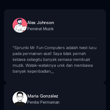
Alex Johnson
Peminat Muzik
“
Sprunki Mr Fun Computers adalah twist lucu
pada permainan asal! Saya tidak pernah
ketawa sebegitu banyak semasa membuat
muzik. Watak-wataknya unik dan membawa
banyak keperibadian.
,,
Maria González
Penilai Permainan