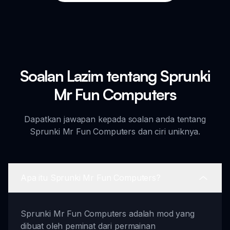
Soalan Lazim tentang Sprunki
Mr Fun Computers
Dapatkan jawapan kepada soalan anda tentang
Sprunki Mr Fun Computers dan ciri uniknya.
Apa itu Sprunki Mr Fun Computers?
Sprunki Mr Fun Computers adalah mod yang
dibuat oleh peminat dari permainan