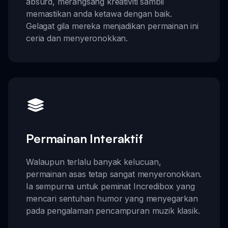
absurd, merangsang kreativiti sambil
memastikan anda ketawa dengan baik.
Gelagat gila mereka menjadikan permainan ini
ceria dan menyeronokkan.
Permainan Interaktif
Walaupun terlalu banyak kelucuan,
permainan asas tetap sangat menyeronokkan.
Ia sempurna untuk peminat Incredibox yang
mencari sentuhan humor yang menyegarkan
pada pengalaman pencampuran muzik klasik.