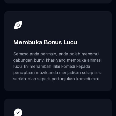
Membuka Bonus Lucu
Semasa anda bermain, anda boleh menemui
gabungan bunyi khas yang membuka animasi
lucu. Ini menambah nilai komedi kepada
penciptaan muzik anda menjadikan setiap sesi
seolah-olah seperti pertunjukan komedi mini.