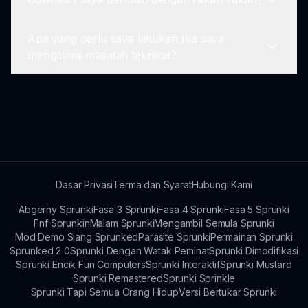
permainan.
Mod ini dibuat oleh peminat Incredibox,
bertujuan untuk memberikan pengalaman unik
Apa yang perlu saya lakukan jika saya
yang menggabungkan humor dan muzik,
Pada masa ini, Sprunki Mr Fun Computers direka
mengalami masalah teknikal?
merangsang kreativiti dalam setiap pemain.
untuk permainan solo, tetapi ia boleh dikongsi
dengan rakan-rakan melalui perbincangan
tentang ciptaan audio pelik anda!
Jika anda menghadapi masalah teknikal, isu
sering dapat diselesaikan dengan melawat
sprunkisinner.com untuk sokongan atau bantuan
daripada pengguna lain.
Dasar Privasi
Terma dan Syarat
Hubungi Kami
Abgerny Sprunki
Fasa 3 Sprunki
Fasa 4 Sprunki
Fasa 5 Sprunki
Fnf Sprunkin
Malam Sprunki
Mengambil Semula Sprunki
Mod Demo Siang Sprunked
Parasite Sprunki
Permainan Sprunki
Sprunked 2 0
Sprunki Dengan Watak Peminat
Sprunki Dimodifikasi
Sprunki Encik Fun Computers
Sprunki Interaktif
Sprunki Mustard
Sprunki Remastered
Sprunki Sprinkle
Sprunki Tapi Semua Orang Hidup
Versi Bertukar Sprunki