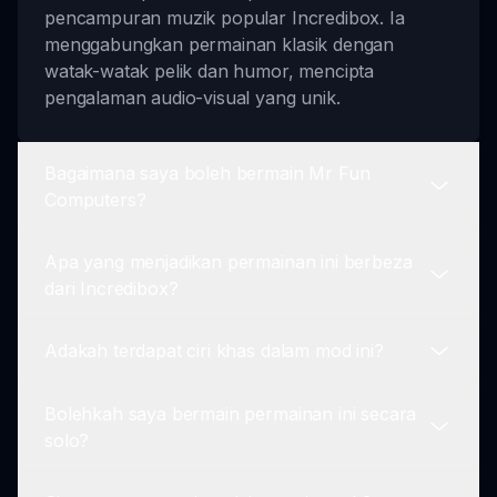
pencampuran muzik popular Incredibox. Ia
menggabungkan permainan klasik dengan
watak-watak pelik dan humor, mencipta
pengalaman audio-visual yang unik.
Bagaimana saya boleh bermain Mr Fun
Computers?
Apa yang menjadikan permainan ini berbeza
Untuk bermain, pilih watak dan seret mereka ke
dari Incredibox?
skrin untuk mencipta muzik. Jelajahi pelbagai
gabungan bunyi, dan nikmati visual yang
Adakah terdapat ciri khas dalam mod ini?
diperbesar dan kesan sambil anda bermain!
Berlainan dengan Incredibox, Mr Fun Computers
menambah sentuhan komedi pada reka bentuk
Bolehkah saya bermain permainan ini secara
bunyi dan watak, menjadikannya lebih
Ya! Permainan ini termasuk animasi bonus yang
solo?
menyeronokkan dan absurd, membolehkan
dibuka melalui gabungan bunyi tertentu,
pemain menggabungkan humor dengan muzik.
menambah lapisan humor dan keseronokan