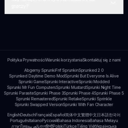
dźwięku, pozwalając graczom kształtować swoje
Obecnie Sprunki Interactive wymaga połączenia
graczy?
muzyczne doświadczenia podczas gry.
z internetem, ponieważ jest grą opartą na
przeglądarce. Ciesz się grą online na
sprunkisinner.com.
Tak! Dołącz do społeczności graczy Sprunki
Interactive w mediach społecznościowych i na
forach, gdzie możesz dzielić się
doświadczeniami, poradami i kreatywnymi
pomysłami.
Polityka Prywatności
Warunki korzystania
Skontaktuj się z nami
Abgerny Sprunki
Fnf Sprunkin
Sprunked 2 0
Sprunked Daytime Demo Mod
Sprunki But Everyone Is Alive
Sprunki Game
Sprunki Interactive
Sprunki Modded
Sprunki Mr Fun Computers
Sprunki Mustard
Sprunki Night Time
Sprunki Parasite
Sprunki Phase 3
Sprunki Phase 4
Sprunki Phase 5
Sprunki Remastered
Sprunki Retake
Sprunki Sprinkle
Sprunki Swapped Version
Sprunki With Fan Character
English
Deutsch
Français
Español
简体中文
繁體中文
日本語
한국어
Português
Italiano
Русский
Bahasa Indonesia
Bahasa Melayu
ภาษาไทย
بالعربية
বাংলা
हिन्दी
Polski
Türkçe
Tiếng Việt
Українська