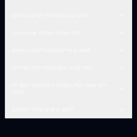
שחקנים מוזמנים לשתף את הצלילים הייחודיים ואת הניסיון
שלהם בפלטפורמות מדיה חברתית, מה שיוצר קהילה סביב
האם יש עקומת למידה לשחקנים חדשים?
ספרנקי אינטראקטיבי.
אם תיתקל בבעיות תוך כדי משחק בספרנקי אינטראקטיבי,
תוכל לבדוק את חלק העזרה בתוך המשחק או לפנות לצוות
מה המטרות בספרנקי אינטראקטיבי?
התמיכה לסיוע.
לא בכלל! ספרנקי אינטראקטיבי הוא ידידותי למשתמש
ומושלם לחדשים. תוכל להתחיל מיד וללמוד בזמן שאתה
האם יש מדריכים זמינים לשחקנים חדשים?
משחק, מה שמבטיח חווית משחק מהנה.
אין מטרות קבועות בספרנקי אינטראקטיבי, מה שמאפשר
לשחקנים לחקור וליצור את הסאונדסקייפים שלהם בחופשיות.
איך ספרנקי אינטראקטיבי תומך ביצירתיות?
המוקד הוא על יצירתיות וכיף!
כן, ספרנקי אינטראקטיבי מספקת מדריך קל להבנה שמנחה
את השחקנים דרך היסודות של המשחק, ומבטיחה הכניסה
האם אפשר לשחק בספרנקי אינטראקטיבי במצב לא
קלה.
ספרנקי אינטראקטיבי מעודד יצירתיות דרך אינטראקציות
מקוון?
ספונטניות והפקות סאונד, מה שמאפשר לשחקנים לעצב את
חוויות המוזיקה שלהם תוך כדי משחק.
האם יש פורום קהילתי לשחקנים?
באופן הנוכחי, ספרנקי אינטראקטיבי דורש חיבור לאינטרנט
כיוון שהוא משחק מבוסס דפדפן. תהנה מהמשחק באינטרנט
ב-sprunkisinner.com.
כן! הצטרף לקהילת שחקני ספרנקי אינטראקטיבי במדיה