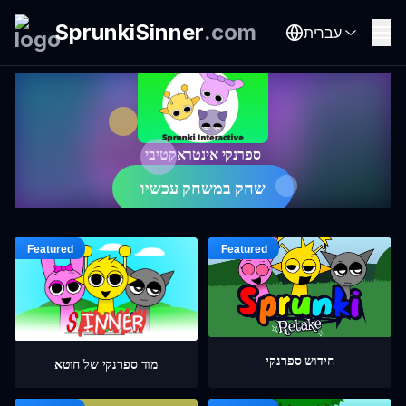
SprunkiSinner
.
com
עברית
ספרנקי אינטראקטיבי
שחק במשחק עכשיו
חידוש ספרנקי
מוד ספרנקי של חוטא