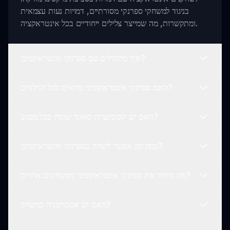
בניגוד למשחקי ספרנקי מסורתיים, דמויות נעות עצמאית
ומתקשרות, מה שמייצר צלילים ייחודיים בכל אינטראקציה.
איך מתחילים עם ספרנקי אינטראקטיבי?
האם ספרנקי אינטראקטיבי מתאים לכל הגילאים?
כדי להתחיל לשחק בספרנקי אינטראקטיבי, פשוט השקה את
המשחק ותצפה בדמויות מתחילות לנוע סביב. התבונן
האם יש קומבינציות סאונד שונות בכל מפגש?
בתנועותיהם והקשב לצלילים הייחודיים שהם יוצרים!
בהחלט! ספרנקי אינטראקטיבי מתוכנן להיות נגיש לשחקנים
בכל גיל, מה שהופך אותו לבחירה מושלמת לכיף משפחתי, וכך
כמה זמן אפשר לשחק בספרנקי אינטראקטיבי?
TODOS יכולים ליהנות ממוזיקה ויצירתיות.
כן! בזכות תנועות הדמויות הדינמיות, כל מפגש משחק מוביל
לדינמיקות סאונד שונות. תוכל ליהנות מקומבינציות אין סופיות
מה מייחד את ספרנקי אינטראקטיבי ממשחקים אחרים?
בכל פעם שתשחק ספרנקי אינטראקטיבי.
אוכל לשחק בספרנקי אינטראקטיבי כל זמן שתרצה! הפקת
צליל הייחודית והדינמיות של תנועות הדמויות מבטיחה שלא
האם יש אסטרטגיה במשחק?
תתעשה מחוויות חדשות.
ספרנקי אינטראקטיבי מתבלט הודות למיקוד שלו
באינטראקציה ובצליל. השחקנים יכולים להשפיע באופן פעיל