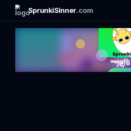
SprunkiSinner
.
com
স্প্রুন্
এখন