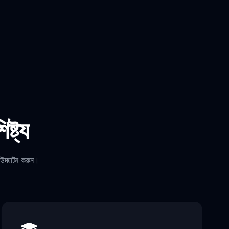
্ট্য
উদ্ঘাটন করুন।