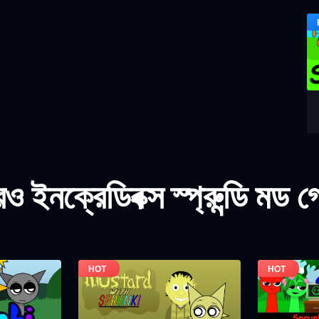
 ইনক্রেডিবক্স স্প্রুন্ডি মড 