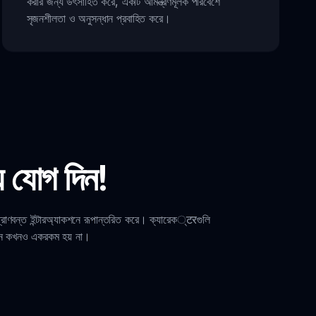
করার জন্য উৎসাহিত করে, একটি আমন্ত্রণমূলক পরিবেশে
সৃজনশীলতা ও অনুসন্ধান প্রবাহিত করে।
 যোগ দিন!
ণবন্ত ইন্টারঅ্যাকশনে রূপান্তরিত করে। ক্যারেক्टरগুলি
 সেশন কখনও একরকম হয় না।