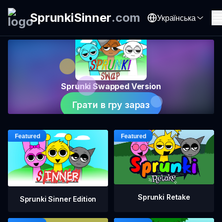
SprunkiSinner
.
com
Українська
Sprunki Swapped Version
Грати в гру зараз
Sprunki Retake
Sprunki Sinner Edition