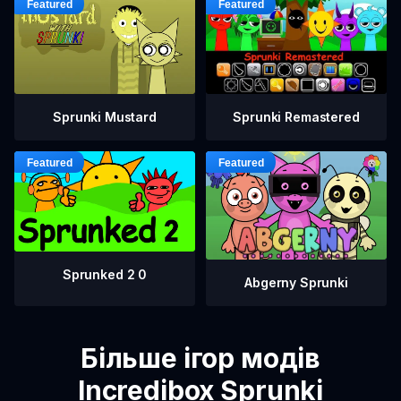
Sprunki Mustard
Sprunki Remastered
Sprunked 2 0
Abgerny Sprunki
Більше ігор модів
Incredibox Sprunki