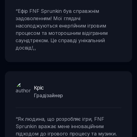
“
Ефір FNF Sprunkin був справжнім
задоволенням! Мої глядачі
насолоджуються енергійним ігровим
процесом та моторошним відіграним
саундтреком. Це справді унікальний
досвід!
,,
Кріс
Градізайнер
“
Як людина, що розробляє ігри, FNF
Sprunkin вражає мене інноваційним
підходом до ігрового процесу та музики.