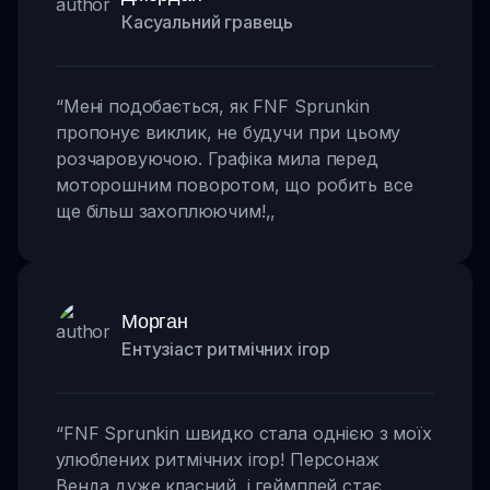
Касуальний гравець
“
Мені подобається, як FNF Sprunkin
пропонує виклик, не будучи при цьому
розчаровуючою. Графіка мила перед
моторошним поворотом, що робить все
ще більш захоплюючим!
,,
Морган
Ентузіаст ритмічних ігор
“
FNF Sprunkin швидко стала однією з моїх
улюблених ритмічних ігор! Персонаж
Венда дуже класний, і геймплей стає