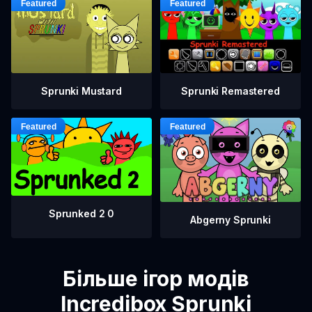
Sprunki Mustard
Sprunki Remastered
Sprunked 2 0
Abgerny Sprunki
Більше ігор модів
Incredibox Sprunki