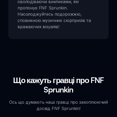
оволодіваючи викликами, які
пропонує FNF Sprunkin.
Насолоджуйтесь подорожжю,
сповненою музичних сюрпризів та
вражаючих візуалів!
Що кажуть гравці про FNF
Sprunkin
Ось що думають наші гравці про захоплюючий
досвід FNF Sprunkin!