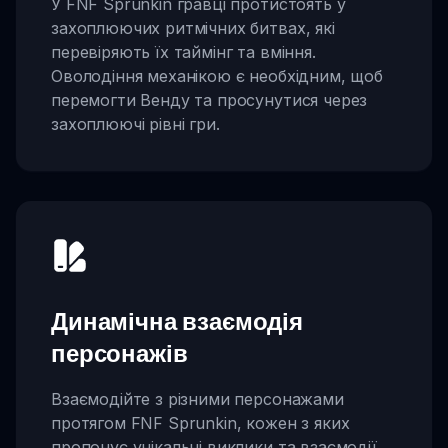
У FNF Sprunkin гравці протистоять у
захоплюючих ритмічних битвах, які
перевіряють їх таймінг та вміння.
Оволодіння механікою є необхідним, щоб
перемогти Венду та просунутися через
захоплюючі рівні гри.
Динамічна взаємодія
персонажів
Взаємодійте з різними персонажами
протягом FNF Sprunkin, кожен з яких
пропонує унікальні виклики та взаємодії.