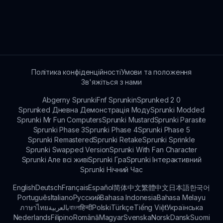
загальний ігровий досвід до незабутнього
доступність спрощує гравцям доступ до
Якщо ви зіткнулися з проблемами під час гри
рівня.
ритмічної битви де завгодно.
у FNF Sprunkin, відвідайте sprunkisinner.com
для отримання допомоги. Спільнота також
активна у наданні допомоги та поширенні
рішень для поширених проблем, що
виникають під час гри.
Політика конфіденційності
Умови та положення
Зв'яжіться з нами
Abgerny Sprunki
Fnf Sprunkin
Sprunked 2 0
Sprunked Дневна Демонстрація Моду
Sprunki Modded
Sprunki Mr Fun Computers
Sprunki Mustard
Sprunki Parasite
Sprunki Phase 3
Sprunki Phase 4
Sprunki Phase 5
Sprunki Remastered
Sprunki Retake
Sprunki Sprinkle
Sprunki Swapped Version
Sprunki With Fan Character
Sprunki Але всі живі
Sprunki Гра
Sprunki Інтерактивний
Sprunki Нічний Час
English
Deutsch
Français
Español
简体中文
繁體中文
日本語
한국어
Português
Italiano
Русский
Bahasa Indonesia
Bahasa Melayu
ภาษาไทย
بالعربية
বাংলা
हिन्दी
Polski
Türkçe
Tiếng Việt
Українська
Nederlands
Filipino
Română
Magyar
Svenska
Norsk
Dansk
Suomi