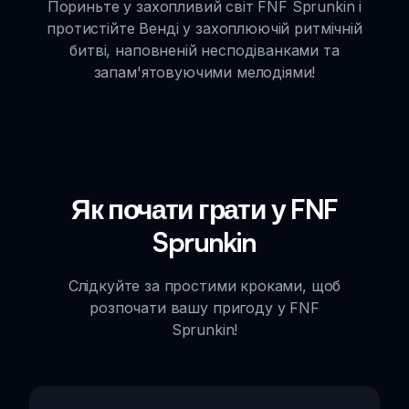
Пориньте у захопливий світ FNF Sprunkin і
протистійте Венді у захоплюючій ритмічній
битві, наповненій несподіванками та
запам'ятовуючими мелодіями!
Як почати грати у FNF
Sprunkin
Слідкуйте за простими кроками, щоб
розпочати вашу пригоду у FNF
Sprunkin!