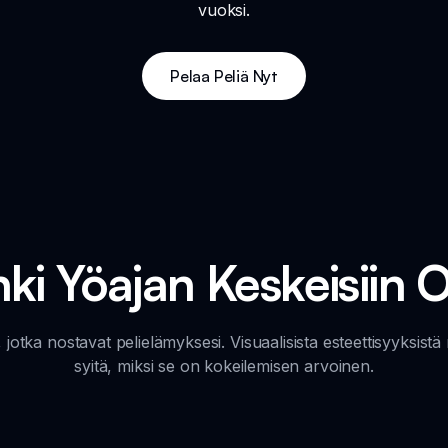
vuoksi.
Pelaa Peliä Nyt
ki Yöajan Keskeisiin 
jotka nostavat pelielämyksesi. Visuaalisista esteettisyyksist
syitä, miksi se on kokeilemisen arvoinen.