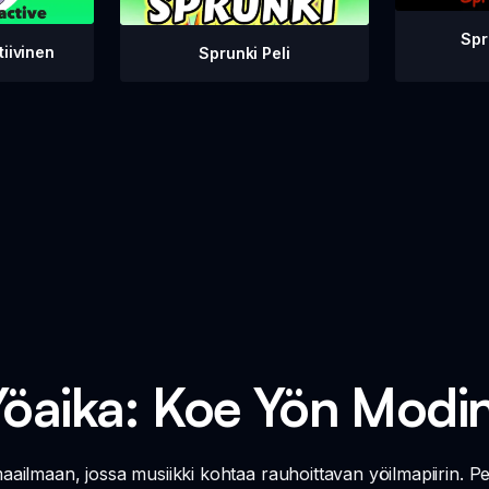
Spr
tiivinen
Sprunki Peli
Yöaika: Koe Yön Modin
ailmaan, jossa musiikki kohtaa rauhoittavan yöilmapiirin. P