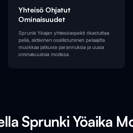
Yhteisö Ohjatut
Ominaisuudet
Sprunki Yöajan yhteisöaspekti rikastuttaa
peliä, aktiivinen osallistuminen pelaajilta
muokkaa jatkuvia parannuksia ja uusia
ominaisuuksia modissa.
lla Sprunki Yöaika M