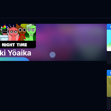
ki Yöaika
 Peliä Nyt