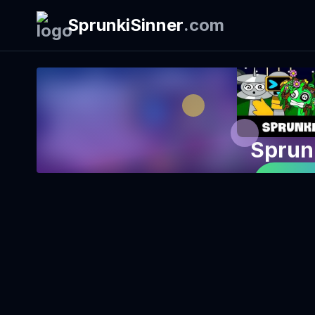
SprunkiSinner
.
com
Sprun
Pelaa