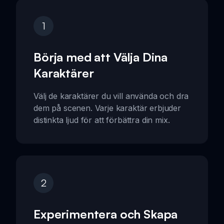
1
Börja med att Välja Dina
Karaktärer
Välj de karaktärer du vill använda och dra
dem på scenen. Varje karaktär erbjuder
distinkta ljud för att förbättra din mix.
2
Experimentera och Skapa