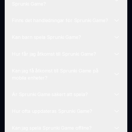
Ja! Sprunki Game har en livlig gemenskap av
Sprunki Game?
musikälskare där du kan dela dina skapelser, få
inspiration och koppla ihop med andra.
Finns det handledningar för Sprunki Game?
För att förbättra dina musikaliska skapelser i
Sprunki Game, experimentera med
Kan barn spela Sprunki Game?
kombinationer, använd olika karaktärer och
Även om det inte finns några formella
utforska de ljud som tilltalar dig.
handledningar, gör spelets intuitiva gränssnitt att
Hur får jag åtkomst till Sprunki Game?
spelarna kan lära sig genom utforskning och
Ja, Sprunki Game är lämpligt för spelare i alla
kreativitet.
åldrar! Dess enkla kontroller gör att det är
Kan jag få åtkomst till Sprunki Game på
tillgängligt för barn att njuta av musikskapande.
Du kan få åtkomst till Sprunki Game direkt
mobila enheter?
genom att besöka sprunkisinner.com och klicka
på spel-länken som finns på startsidan.
Är Sprunki Game säkert att spela?
Ja! Sprunki Game är utformat för att spelas på
mobila enheter och erbjuder en sömlös
Hur ofta uppdateras Sprunki Game?
upplevelse på telefoner och surfplattor.
Definitivt! Sprunki Game är värd på en säker
plattform, vilket säkerställer att din
Kan jag spela Sprunki Game offline?
spelupplevelse är säker och njutbar.
Sprunki Game-teamet arbetar kontinuerligt med