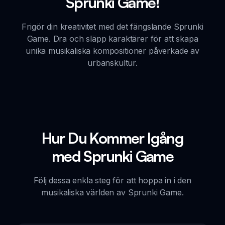
Sprunki Game!
Frigör din kreativitet med det fängslande Sprunki
Game. Dra och släpp karaktärer för att skapa
unika musikaliska kompositioner påverkade av
urbanskultur.
Hur Du Kommer Igång
med Sprunki Game
Följ dessa enkla steg för att hoppa in i den
musikaliska världen av Sprunki Game.