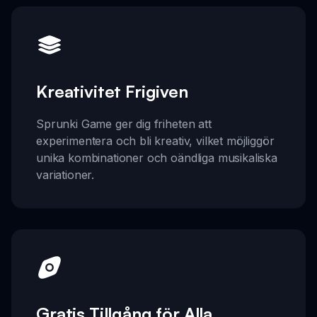
Kreativitet Frigiven
Sprunki Game ger dig friheten att
experimentera och bli kreativ, vilket möjliggör
unika kombinationer och oändliga musikaliska
variationer.
Gratis Tillgång för Alla