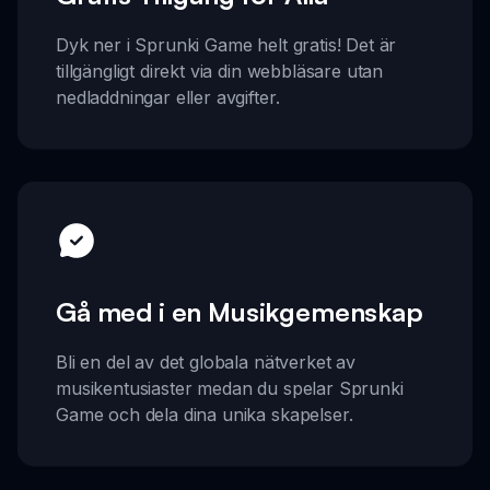
Dyk ner i Sprunki Game helt gratis! Det är
tillgängligt direkt via din webbläsare utan
nedladdningar eller avgifter.
Gå med i en Musikgemenskap
Bli en del av det globala nätverket av
musikentusiaster medan du spelar Sprunki
Game och dela dina unika skapelser.