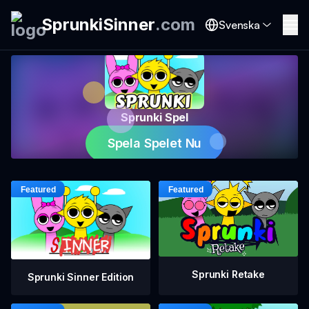
SprunkiSinner
.
com
Svenska
Sprunki Spel
Spela Spelet Nu
Sprunki Retake
Sprunki Sinner Edition