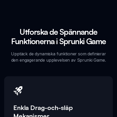
Utforska de Spännande
Funktionerna i Sprunki Game
Upptäck de dynamiska funktioner som definierar
den engagerande upplevelsen av Sprunki Game.
Enkla Drag-och-släp
Mekanismer