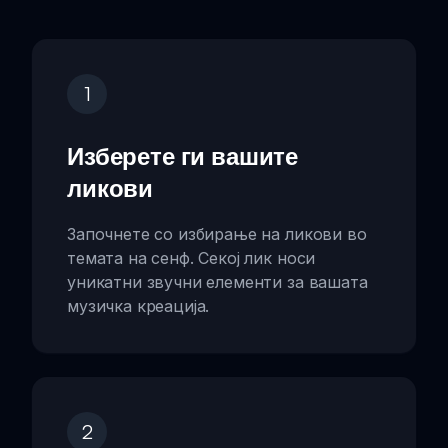
1
Изберете ги вашите
ликови
Започнете со избирање на ликови во
темата на сенф. Секој лик носи
уникатни звучни елементи за вашата
музичка креација.
2