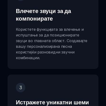
Влечете звуци за да
компонирате
Користете функцијата за влечење и
испуштање за да позиционирате
звуци во главната област. Создавајте
вашу персонализирана песна
користејќи разновидни звучни
комбинации.
3
Истражете уникатни шеми