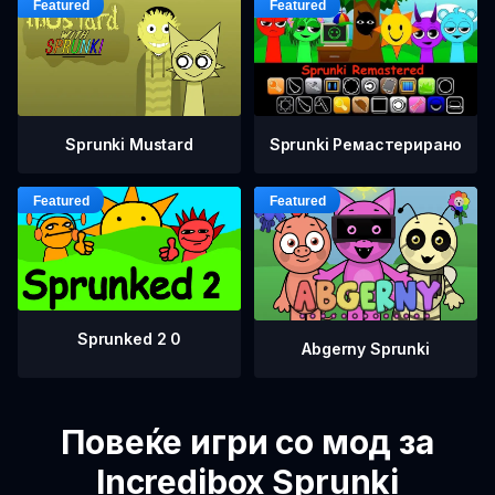
Sprunki Mustard
Sprunki Ремастерирано
Sprunked 2 0
Abgerny Sprunki
Повеќе игри со мод за
Incredibox Sprunki