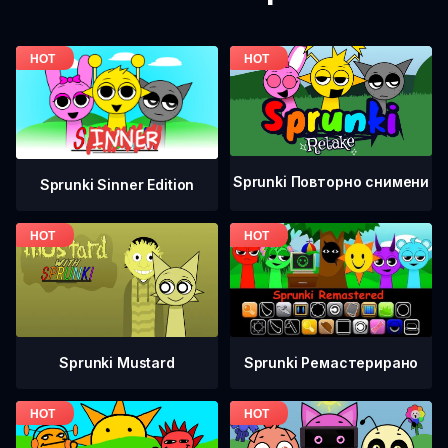
Sprunki Повторно снимени
Sprunki Sinner Edition
Sprunki Mustard
Sprunki Ремастерирано