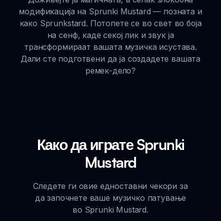
модификација на Sprunki Mustard — позната и
како Sprunkstard. Потопете се во свет во боја
на сенф, каде секој лик и звук ја
трансформираат вашата музичка исустава.
Дали сте подготвени да ја создадете вашата
ремек-дело?
Како да играте Sprunki
Mustard
Следете ги овие едноставни чекори за
да започнете ваше музичко патување
во Sprunki Mustard.