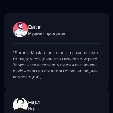
Емили
Музички продуцент
“
Sprunki Mustard целосно ја промени како
го гледам создавањето музика во игрите.
Злокобната естетика ме држи ангажиран,
а обожавам да создадам страшни звучни
композиции!
,,
Мајкл
Играч