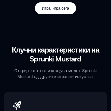
Играј игра сега
Клучни карактеристики на
Sprunki Mustard
Откријте што го издвојува модот Sprunki
Mustard од другите игровни искуства.