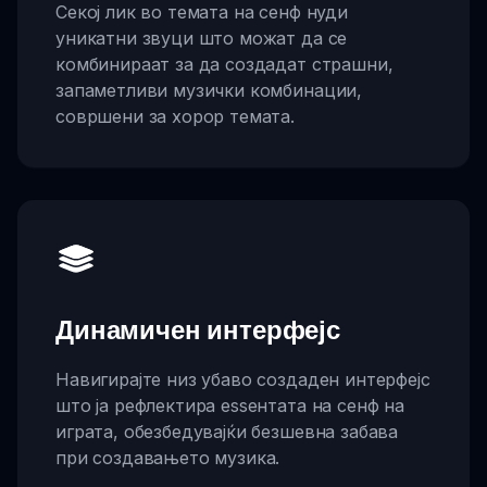
Секој лик во темата на сенф нуди
уникатни звуци што можат да се
комбинираат за да создадат страшни,
запаметливи музички комбинации,
совршени за хорор темата.
Динамичен интерфејс
Навигирајте низ убаво создаден интерфејс
што ја рефлектира еssентата на сенф на
играта, обезбедувајќи безшевна забава
при создавањето музика.