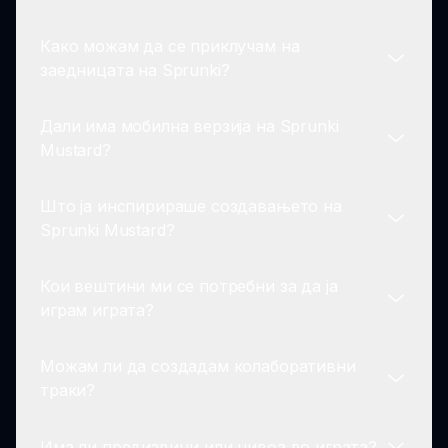
Да! Можете да ги споделите вашите музички
креации со други играчи и заедницата на
Како можам да се приклучам на
Sprunki, поттикнувајќи ги другите да
Sprunki Mustard има различни ликови
заедницата на Sprunki?
уживаат и да добијат инспирација од вашето
дизајнирани со уникатна шема на бои на
дело.
сенф. Секој лик додава уникатен звук на
Дали има мобилна верзија на Sprunki
вашиот музички трек.
Приклучете се на заедницата на Sprunki
Mustard?
преку форуми, групи на социјални медиуми и
платформи за игри каде можете да се
Што ја инспирираше создавањето на
поврзете со други играчи и да споделувате
Во моментов, Sprunki Mustard е достапен на
Sprunki Mustard?
искуства.
десктоп уреди; сепак, можни се планови за
мобилен пристап во идните ажурирања.
Кои вештини ми се потребни за да ја
Sprunki Mustard беше инспирирана од
играм играта?
потребата за нов поглед на Incredibox,
додавајќи елементи на хорор и уникатна
Можам ли да создадам колаборативни
уметничка насока за играчите.
Нема специфични вештини кои се потребни!
траки?
Играта е дизајнирана да биде интуитивно
достапна, така што секој може да започне со
Има ли предизвици или нивоа во играта?