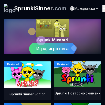
SprunkiSinner
.
com
Македонски
Sprunki Mustard
Играј игра сега
Sprunki Повторно снимени
Sprunki Sinner Edition