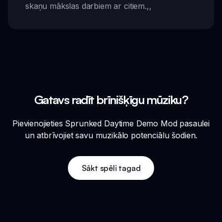
skaņu mākslas darbiem ar citiem.
,,
Gatavs radīt brīnišķīgu mūziku?
Pievienojieties Sprunked Daytime Demo Mod pasaulei
un atbrīvojiet savu muzikālo potenciālu šodien.
Sākt spēli tagad