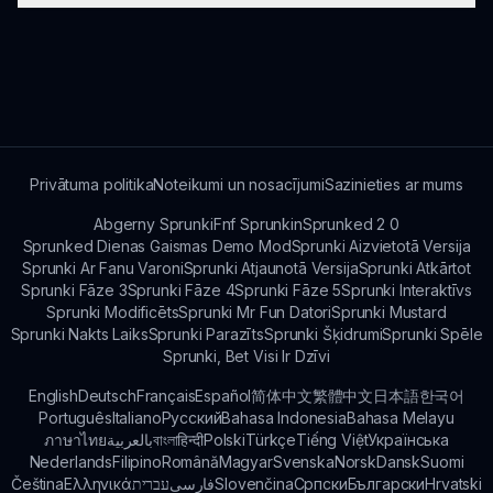
veicinot eksperimentēšanu un pastāvīgu
radošumu.
Lai gan spēle galvenokārt koncentrējas uz
radošumu, kopienas ieteikumi virza jaunas
funkcijas. Konkurētspējīgas elementus var ieviest,
pamatojoties uz spēlētāju atsauksmēm.
Privātuma politika
Noteikumi un nosacījumi
Sazinieties ar mums
Abgerny Sprunki
Fnf Sprunkin
Sprunked 2 0
Sprunked Dienas Gaismas Demo Mod
Sprunki Aizvietotā Versija
Sprunki Ar Fanu Varoni
Sprunki Atjaunotā Versija
Sprunki Atkārtot
Sprunki Fāze 3
Sprunki Fāze 4
Sprunki Fāze 5
Sprunki Interaktīvs
Sprunki Modificēts
Sprunki Mr Fun Datori
Sprunki Mustard
Sprunki Nakts Laiks
Sprunki Parazīts
Sprunki Šķidrumi
Sprunki Spēle
Sprunki, Bet Visi Ir Dzīvi
English
Deutsch
Français
Español
简体中文
繁體中文
日本語
한국어
Português
Italiano
Русский
Bahasa Indonesia
Bahasa Melayu
ภาษาไทย
بالعربية
বাংলা
हिन्दी
Polski
Türkçe
Tiếng Việt
Українська
Nederlands
Filipino
Română
Magyar
Svenska
Norsk
Dansk
Suomi
Čeština
Ελληνικά
עברית
فارسی
Slovenčina
Српски
Български
Hrvatski