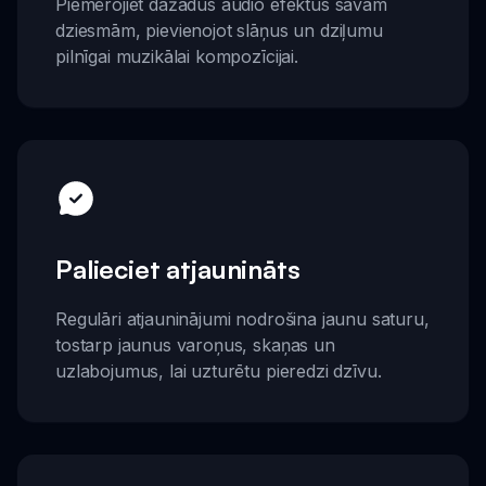
Piemērojiet dažādus audio efektus savām
dziesmām, pievienojot slāņus un dziļumu
pilnīgai muzikālai kompozīcijai.
Palieciet atjaunināts
Regulāri atjauninājumi nodrošina jaunu saturu,
tostarp jaunus varoņus, skaņas un
uzlabojumus, lai uzturētu pieredzi dzīvu.