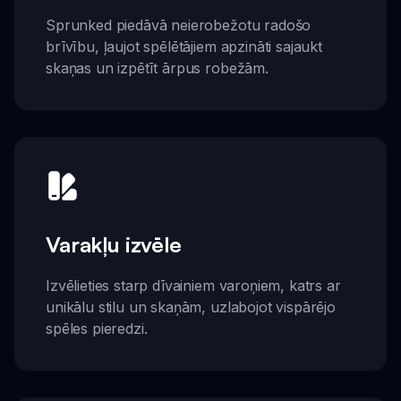
Sprunked piedāvā neierobežotu radošo
brīvību, ļaujot spēlētājiem apzināti sajaukt
skaņas un izpētīt ārpus robežām.
Varakļu izvēle
Izvēlieties starp dīvainiem varoņiem, katrs ar
unikālu stilu un skaņām, uzlabojot vispārējo
spēles pieredzi.