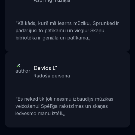
Aspiring mūziķis
“
Kā kāds, kurš mā learns mūziku, Sprunked ir
padarījusi to patīkamu un vieglu! Skaņu
bibliotēka ir ģeniāla un patīkama.
,,
Deivids Lī
Radoša persona
“
Es nekad tik ļoti neesmu izbaudījis mūzikas
veidošanu! Spēlīga rakstzīmes un skaņas
iedvesmo manu iztēli.
,,