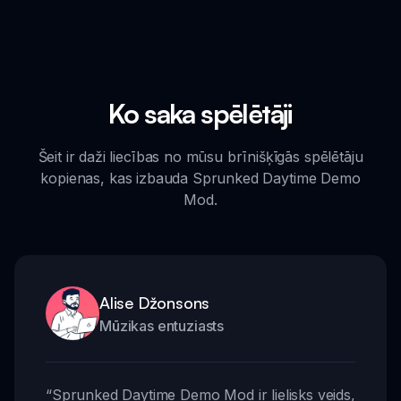
Ko saka spēlētāji
Šeit ir daži liecības no mūsu brīnišķīgās spēlētāju
kopienas, kas izbauda Sprunked Daytime Demo
Mod.
Alise Džonsons
Mūzikas entuziasts
“
Sprunked Daytime Demo Mod ir lielisks veids,