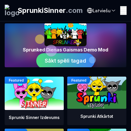
SprunkiSinner
.
com
Latviešu
Sprunked Dienas Gaismas Demo Mod
Sākt spēli tagad
Sprunki Atkārtot
Sprunki Sinner Izdevums