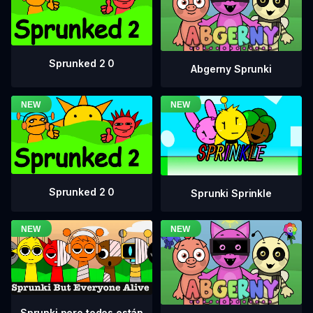
Sprunked 2 0
Abgerny Sprunki
Sprunked 2 0
Sprunki Sprinkle
Sprunki pero todos están