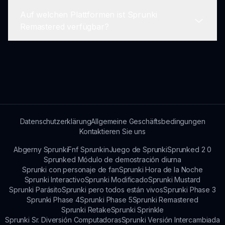
Sie die Systemanforderungen auf
Auf welchen Plattformen ist Sprunki
sprunkisinner.com, bevor Sie Sprunki
Anpassungsoptionen für Charaktere sind in
Remastered verfügbar?
Remastered spielen.
Sprunki Remastered verfügbar und ermöglichen
es den Spielern, ihr Spielerlebnis zu
personalisieren.
Derzeit ist es für den PC verfügbar, mit
zusätzlichen Plattformen, die in der Zukunft
geplant sind.
Datenschutzerklärung
Allgemeine Geschäftsbedingungen
Kontaktieren Sie uns
Abgerny Sprunki
Fnf Sprunkin
Juego de Sprunki
Sprunked 2 0
Sprunked Módulo de demostración diurna
Sprunki con personaje de fan
Sprunki Hora de la Noche
Sprunki Interactivo
Sprunki Modificado
Sprunki Mustard
Sprunki Parásito
Sprunki pero todos están vivos
Sprunki Phase 3
Sprunki Phase 4
Sprunki Phase 5
Sprunki Remastered
Sprunki Retake
Sprunki Sprinkle
Sprunki Sr. Diversión Computadoras
Sprunki Versión Intercambiada