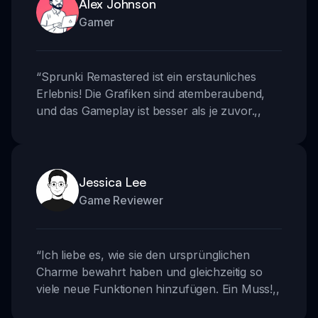
Alex Johnson
Gamer
“
Sprunki Remastered ist ein erstaunliches
Erlebnis! Die Grafiken sind atemberaubend,
und das Gameplay ist besser als je zuvor.
,,
Jessica Lee
Game Reviewer
“
Ich liebe es, wie sie den ursprünglichen
Charme bewahrt haben und gleichzeitig so
viele neue Funktionen hinzufügen. Ein Muss!
,,