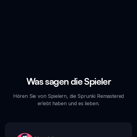
Was sagen die Spieler
Hören Sie von Spielern, die Sprunki Remastered
erlebt haben und es lieben.