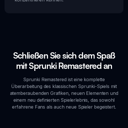
Schließen Sie sich dem Spaß
mit Sprunki Remastered an
Sprunki Remastered ist eine komplette
Überarbeitung des klassischen Sprunki-Spiels mit
atemberaubenden Grafiken, neuen Elementen und
einem neu definierten Spielerlebnis, das sowohl
erfahrene Fans als auch neue Spieler begeistert.