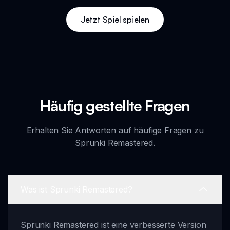
Jetzt Spiel spielen
Häufig gestellte Fragen
Erhalten Sie Antworten auf häufige Fragen zu
Sprunki Remastered.
Was ist Sprunki Remastered?
Sprunki Remastered ist eine verbesserte Version