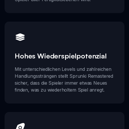
Hohes Wiederspielpotenzial
Mit unterschiedlichen Levels und zahlreichen
Handlungssträngen stellt Sprunki Remastered
sicher, dass die Spieler immer etwas Neues
finden, was zu wiederholtem Spiel anregt.