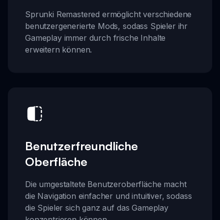
Sprunki Remastered ermöglicht verschiedene
benutzergenerierte Mods, sodass Spieler ihr
Gameplay immer durch frische Inhalte
erweitern können.
Benutzerfreundliche
Oberfläche
Die umgestaltete Benutzeroberfläche macht
die Navigation einfacher und intuitiver, sodass
die Spieler sich ganz auf das Gameplay
konzentrieren können.