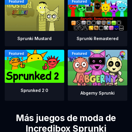
Sprunki Mustard
Sprunki Remastered
Sprunked 2 0
Abgerny Sprunki
Más juegos de moda de
Incredibox Sprunki