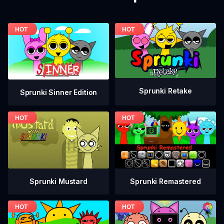
Sprunki Retake
Sprunki Sinner Edition
Sprunki Mustard
Sprunki Remastered