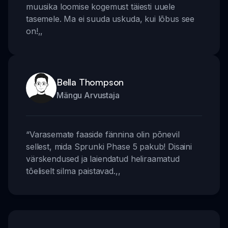
muusika loomise kogemust täiesti uuele
tasemele. Ma ei suuda uskuda, kui lõbus see
on!
,,
Bella Thompson
Mängu Arvustaja
“
Varasemate faaside fännina olin põnevil
sellest, mida Sprunki Phase 5 pakub! Disaini
värskendused ja laiendatud heliraamatud
tõeliselt silma paistavad.
,,