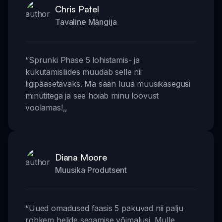
Chris Patel
Tavaline Mängija
“
Sprunki Phase 5 lohistamis- ja
kukutamisliides muudab selle nii
ligipääsetavaks. Ma saan luua muusikasegusi
minutitega ja see hoiab minu loovust
voolamas!
,,
Diana Moore
Muusika Produtsent
“
Uued omadused faasis 5 pakuvad nii palju
rohkem helide segamise võimalusi. Mulle