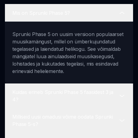
Mis on Sprunki Phase 5?
Sprunki Phase 5 on uusim versioon populaarset
muusikamängust, millel on ümberkujundatud
tegelased ja laiendatud helikogu. See võimaldab
mängijatel luua ainulaadseid muusikasegusid,
lohistades ja kukutades tegelasi, mis esindavad
erinevaid helielemente.
Kuidas erineb Sprunki Phase 5 faasidest 3 ja
4?
Milliseid uusi omadusi võime oodata Sprunki
Olulisem erinevus on tegelaste disainides, mis on
Phase 5-s?
ümber kujundatud visuaalse atraktiivsuse
suurendamiseks. Lisaks paisub faasis 5 helivalik