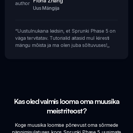
Fiona Zhang
Uus Mängija
“
Uustulnukana leidsin, et Sprunki Phase 5 on
väga tervitatav. Tutorialid aitasid mul kiiresti
mängu mõista ja ma olen juba sõltuvuses!
,,
Kas oled valmis looma oma muusika
meistriteost?
Koge muusika loomise põnevust oma sõrmede
näppimisulatuses koos Sprunki Phase 5 uusimate