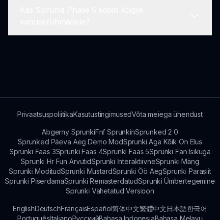
versioonide mängimine võib rikastada sinu
Kas Sprunki Phase 5 sobib kõigile
arusaama ja naudingu seeria arengust.
Katseta erinevaid tegelaste kombinatsioone, et
vanuserühmadele?
avada varjatud boonuseid. Laiendatud helikogu
innustab loomingulisust, nii et sukeldud ja proovi
uusi segusid, et avastada oma ainulaadne heli.
Kindlasti! Nagu originaal Incredibox, on Sprunki
Phase 5 loodud olema kaasahaarav ja lõbus igas
vanuses mängijatele. Selle lihtsad mehhanismid
muudavad selle kergesti kätte saadavaks, samas
kui keerukamad kombinatsioonid meeldivad
kogenud mängijatele.
Privaatsuspoliitika
Kasutustingimused
Võta meiega ühendust
Abgerny Sprunki
Fnf Sprunkin
Sprunked 2 0
Sprunked Päeva Aeg Demo Mod
Sprunki Aga Kõik On Elus
Sprunki Faas 3
Sprunki Faas 4
Sprunki Faas 5
Sprunki Fan Isikuga
Sprunki Hr Fun Arvutid
Sprunki Interaktiivne
Sprunki Mäng
Sprunki Moditud
Sprunki Mustard
Sprunki Öö Aeg
Sprunki Parasiit
Sprunki Piserdama
Sprunki Remasterdatud
Sprunki Ümbertegemine
Sprunki Vahetatud Versioon
English
Deutsch
Français
Español
简体中文
繁體中文
日本語
한국어
Português
Italiano
Русский
Bahasa Indonesia
Bahasa Melayu