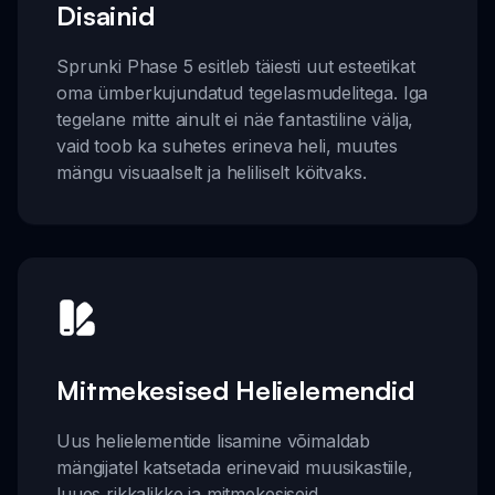
Disainid
Sprunki Phase 5 esitleb täiesti uut esteetikat
oma ümberkujundatud tegelasmudelitega. Iga
tegelane mitte ainult ei näe fantastiline välja,
vaid toob ka suhetes erineva heli, muutes
mängu visuaalselt ja heliliselt köitvaks.
Mitmekesised Helielemendid
Uus helielementide lisamine võimaldab
mängijatel katsetada erinevaid muusikastiile,
luues rikkalikke ja mitmekesiseid