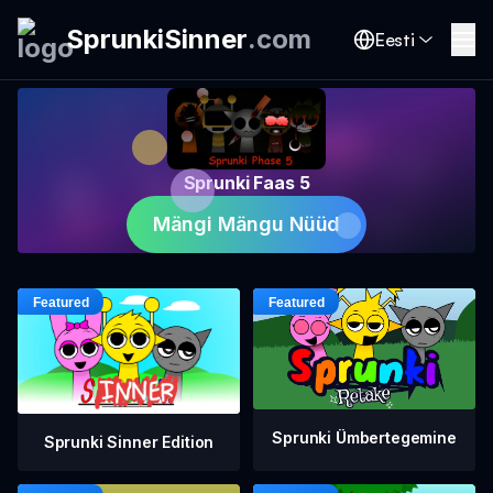
SprunkiSinner
.
com
Eesti
Sprunki Faas 5
Mängi Mängu Nüüd
Sprunki Ümbertegemine
Sprunki Sinner Edition