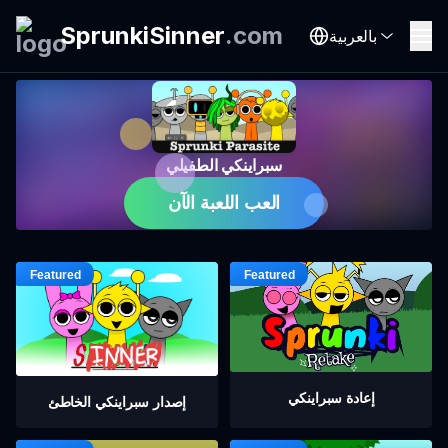
SprunkiSinner
.
com
بالعربية
سبراينكي الطفيلي
العب اللعبة الآن
إعادة سبراينكي
إصدار سبراينكي الخاطئ