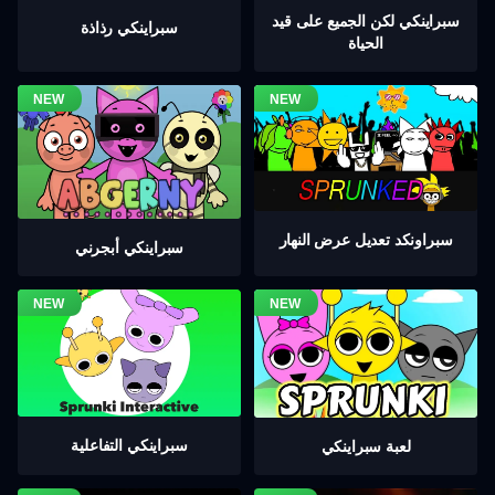
سبراينكي لكن الجميع على قيد
سبراينكي رذاذة
الحياة
سبراونكد تعديل عرض النهار
سبراينكي أبجرني
سبراينكي التفاعلية
لعبة سبراينكي